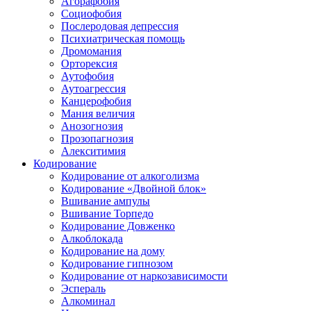
Агорафобия
Социофобия
Послеродовая депрессия
Психиатрическая помощь
Дромомания
Орторексия
Аутофобия
Аутоагрессия
Канцерофобия
Мания величия
Анозогнозия
Прозопагнозия
Алекситимия
Кодирование
Кодирование от алкоголизма
Кодирование «Двойной блок»
Вшивание ампулы
Вшивание Торпедо
Кодирование Довженко
Алкоблокада
Кодирование на дому
Кодирование гипнозом
Кодирование от наркозависимости
Эспераль
Алкоминал