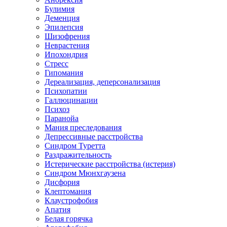
Булимия
Деменция
Эпилепсия
Шизофрения
Неврастения
Ипохондрия
Стресс
Гипомания
Дереализация, деперсонализация
Психопатии
Галлюцинации
Психоз
Паранойа
Мания преследования
Депрессивные расстройства
Синдром Туретта
Раздражительность
Истерические расстройства (истерия)
Синдром Мюнхгаузена
Дисфория
Клептомания
Клаустрофобия
Апатия
Белая горячка