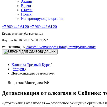
Акции
Врачи
Статьи
Поиск
Контролирующие органы
+7 960 442 64 20
+7 960 442 64 20
Круглосуточно, без выходных
Лицензия № Л041-01137-77/00293272
ул. Ленина, 92
class="i i-envelope">
info@trezviy-kurs.clinic
Клиника Трезвый Курс
/
Услуги
/
Детоксикация от алкоголя
Лицензия Минздрава РФ
Детоксикация от алкоголя в Собинке: 
Детоксикация от алкоголя — безопасное очищение организма 