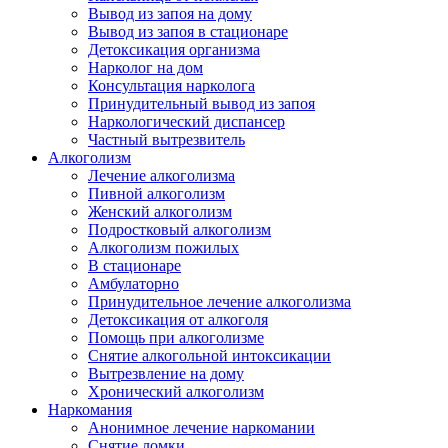
Вывод из запоя на дому
Вывод из запоя в стационаре
Детоксикация организма
Нарколог на дом
Консультация нарколога
Принудительный вывод из запоя
Наркологический диспансер
Частный вытрезвитель
Алкоголизм
Лечение алкоголизма
Пивной алкоголизм
Женский алкоголизм
Подростковый алкоголизм
Алкоголизм пожилых
В стационаре
Амбулаторно
Принудительное лечение алкоголизма
Детоксикация от алкоголя
Помощь при алкоголизме
Снятие алкогольной интоксикации
Вытрезвление на дому
Хронический алкоголизм
Наркомания
Анонимное лечение наркомании
Снятие ломки