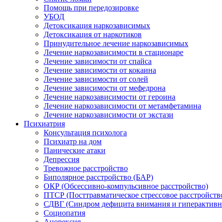
Помощь при передозировке
УБОД
Детоксикация наркозависимых
Детоксикация от наркотиков
Принудительное лечение наркозависимых
Лечение наркозависимости в стационаре
Лечение зависимости от спайса
Лечение зависимости от кокаина
Лечение зависимости от солей
Лечение зависимости от мефедрона
Лечение наркозависимости от героина
Лечение наркозависимости от метамфетамина
Лечение наркозависимости от экстази
Психиатрия
Консультация психолога
Психиатр на дом
Панические атаки
Депрессия
Тревожное расстройство
Биполярное расстройство (БАР)
ОКР (Обсессивно-компульсивное расстройство)
ПТСР (Посттравматическое стрессовое расстройств
СДВГ (Синдром дефицита внимания и гиперактивн
Социопатия
Анорексия