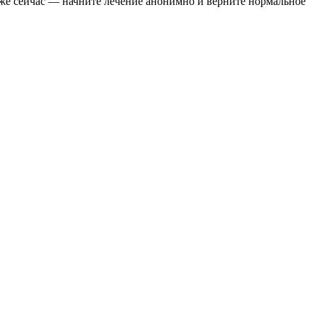
же сейчас — начните лечение анонимно и верните нормальное