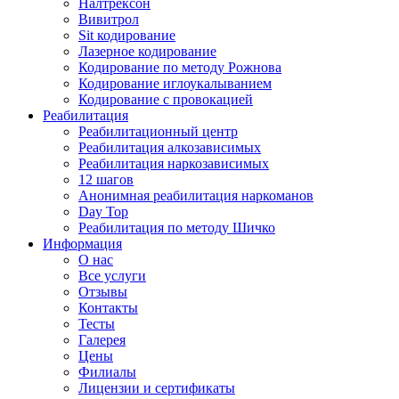
Налтрексон
Вивитрол
Sit кодирование
Лазерное кодирование
Кодирование по методу Рожнова
Кодирование иглоукалыванием
Кодирование с провокацией
Реабилитация
Реабилитационный центр
Реабилитация алкозависимых
Реабилитация наркозависимых
12 шагов
Анонимная реабилитация наркоманов
Day Top
Реабилитация по методу Шичко
Информация
О нас
Все услуги
Отзывы
Контакты
Тесты
Галерея
Цены
Филиалы
Лицензии и сертификаты