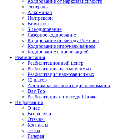
Кодирование от наркозависимости
Эспераль
Алкоминал
Налтрексон
Вивитрол
Sit кодирование
Лазерное кодирование
Кодирование по методу Рожнова
Кодирование иглоукалыванием
Кодирование с провокацией
Реабилитация
Реабилитационный центр
Реабилитация алкозависимых
Реабилитация наркозависимых
12 шагов
Анонимная реабилитация наркоманов
Day Top
Реабилитация по методу Шичко
Информация
О нас
Все услуги
Отзывы
Контакты
Тесты
Галерея