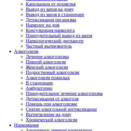
Капельница от похмелья
Вывод из запоя на дому
Вывод из запоя в стационаре
Детоксикация организма
Нарколог на дом
Консультация нарколога
Принудительный вывод из запоя
Наркологический диспансер
Частный вытрезвитель
Алкоголизм
Лечение алкоголизма
Пивной алкоголизм
Женский алкоголизм
Подростковый алкоголизм
Алкоголизм пожилых
В стационаре
Амбулаторно
Принудительное лечение алкоголизма
Детоксикация от алкоголя
Помощь при алкоголизме
Снятие алкогольной интоксикации
Вытрезвление на дому
Хронический алкоголизм
Наркомания
Анонимное лечение наркомании