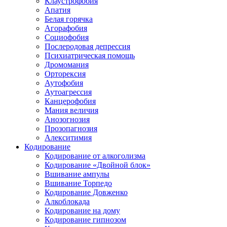
Клаустрофобия
Апатия
Белая горячка
Агорафобия
Социофобия
Послеродовая депрессия
Психиатрическая помощь
Дромомания
Орторексия
Аутофобия
Аутоагрессия
Канцерофобия
Мания величия
Анозогнозия
Прозопагнозия
Алекситимия
Кодирование
Кодирование от алкоголизма
Кодирование «Двойной блок»
Вшивание ампулы
Вшивание Торпедо
Кодирование Довженко
Алкоблокада
Кодирование на дому
Кодирование гипнозом