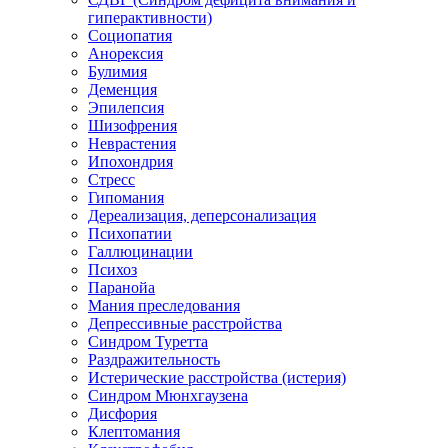
гиперактивности)
Социопатия
Анорексия
Булимия
Деменция
Эпилепсия
Шизофрения
Неврастения
Ипохондрия
Стресс
Гипомания
Дереализация, деперсонализация
Психопатии
Галлюцинации
Психоз
Паранойа
Мания преследования
Депрессивные расстройства
Синдром Туретта
Раздражительность
Истерические расстройства (истерия)
Синдром Мюнхгаузена
Дисфория
Клептомания