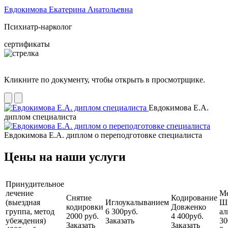
Евдокимова Екатерина Анатольевна
Психиатр-нарколог
сертификаты
Кликните по документу, чтобы открыть в просмотрщике.
Евдокимова Е.А.
диплом специалиста
Евдокимова Е.А. диплом о переподготовке специалиста
Цены на наши услуги
Принудительное
лечение
М
Снятие
Кодирование
(выездная
Иглоукалыванием
Ш
кодировки
Довженко
группа, метод
6 300руб.
ал
2000 руб.
4 400руб.
убеждения)
Заказать
30
Заказать
Заказать