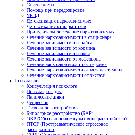
Снятие ломки
Помощь при передозировке
УБОД
Детоксикация наркозависимых
Детоксикация от наркотиков
Принудительное лечение наркозависимых
Лечение наркозависимости в стационаре
Лечение зависимости от спайса
Лечение зависимости от кокаина
Лечение зависимости от солей
Лечение зависимости от мефедрона
Лечение наркозависимости от героина
Лечение наркозависимости от метамфетамина
Лечение наркозависимости от экстази
Психиатрия
Консультация психолога
Психиатр на дом
Панические атаки
Депрессия
Тревожное расстройство
Биполярное расстройство (БАР)
ОКР (Обсессивно-компульсивное расстройство)
ПТСР (Посттравматическое стрессовое
расстройство)
СДВГ (Синдром дефицита внимания и