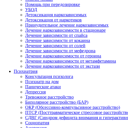
Помощь при передозировке
УБОД
Детоксикация наркозависимых
Детоксикация от наркотиков
Принудительное лечение наркозависимых
Лечение наркозависимости в стационаре
Лечение зависимости от спайса
Лечение зависимости от кокаина
Лечение зависимости от солей
Лечение зависимости от мефедрона
Лечение наркозависимости от героина
Лечение наркозависимости от метамфетамина
Лечение наркозависимости от экстази
Психиатрия
Консультация психолога
Психиатр на дом
Панические атаки
Депрессия
Тревожное расстройство
Биполярное расстройство (БАР)
ОКР (Обсессивно-компульсивное расстройство)
ПТСР (Посттравматическое стрессовое расстройств
СДВГ (Синдром дефицита внимания и гиперактивн
Социопатия
Анорексия