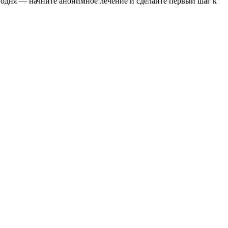
одня — начните анонимное лечение и сделайте первый шаг к