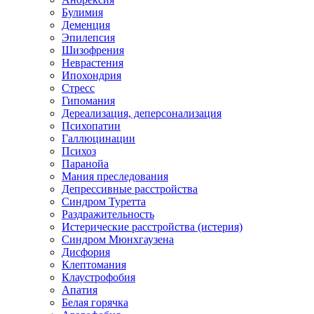
Булимия
Деменция
Эпилепсия
Шизофрения
Неврастения
Ипохондрия
Стресс
Гипомания
Дереализация, деперсонализация
Психопатии
Галлюцинации
Психоз
Паранойа
Мания преследования
Депрессивные расстройства
Синдром Туретта
Раздражительность
Истерические расстройства (истерия)
Синдром Мюнхгаузена
Дисфория
Клептомания
Клаустрофобия
Апатия
Белая горячка