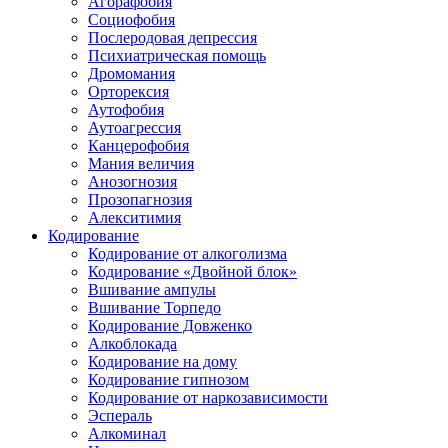
Агорафобия
Социофобия
Послеродовая депрессия
Психиатрическая помощь
Дромомания
Орторексия
Аутофобия
Аутоагрессия
Канцерофобия
Мания величия
Анозогнозия
Прозопагнозия
Алекситимия
Кодирование
Кодирование от алкоголизма
Кодирование «Двойной блок»
Вшивание ампулы
Вшивание Торпедо
Кодирование Довженко
Алкоблокада
Кодирование на дому
Кодирование гипнозом
Кодирование от наркозависимости
Эспераль
Алкоминал