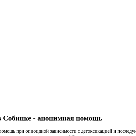
в Собинке - анонимная помощь
помощь при опиоидной зависимости с детоксикацией и последу