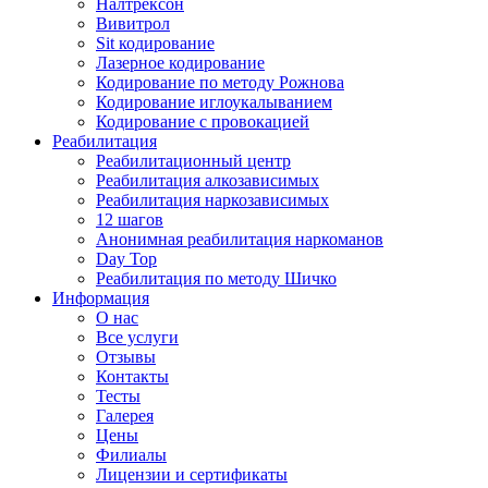
Налтрексон
Вивитрол
Sit кодирование
Лазерное кодирование
Кодирование по методу Рожнова
Кодирование иглоукалыванием
Кодирование с провокацией
Реабилитация
Реабилитационный центр
Реабилитация алкозависимых
Реабилитация наркозависимых
12 шагов
Анонимная реабилитация наркоманов
Day Top
Реабилитация по методу Шичко
Информация
О нас
Все услуги
Отзывы
Контакты
Тесты
Галерея
Цены
Филиалы
Лицензии и сертификаты