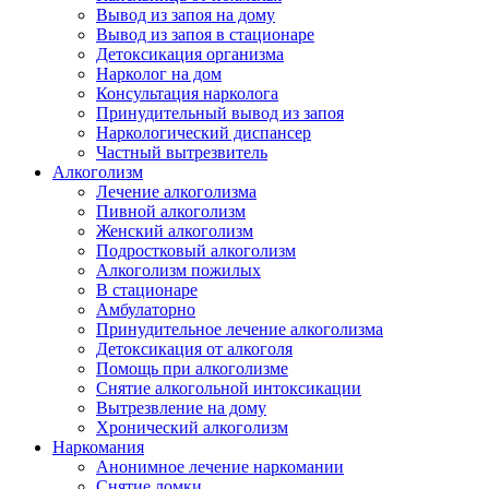
Вывод из запоя на дому
Вывод из запоя в стационаре
Детоксикация организма
Нарколог на дом
Консультация нарколога
Принудительный вывод из запоя
Наркологический диспансер
Частный вытрезвитель
Алкоголизм
Лечение алкоголизма
Пивной алкоголизм
Женский алкоголизм
Подростковый алкоголизм
Алкоголизм пожилых
В стационаре
Амбулаторно
Принудительное лечение алкоголизма
Детоксикация от алкоголя
Помощь при алкоголизме
Снятие алкогольной интоксикации
Вытрезвление на дому
Хронический алкоголизм
Наркомания
Анонимное лечение наркомании
Снятие ломки