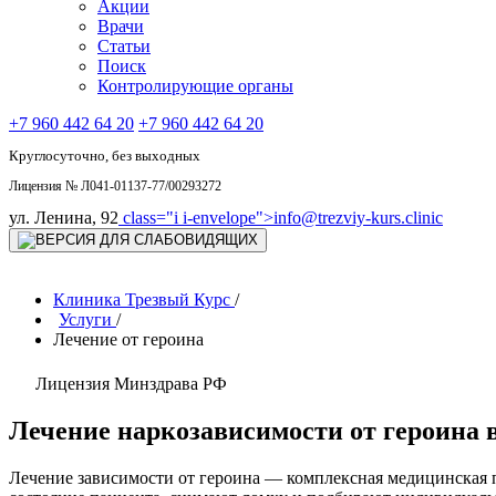
Акции
Врачи
Статьи
Поиск
Контролирующие органы
+7 960 442 64 20
+7 960 442 64 20
Круглосуточно, без выходных
Лицензия № Л041-01137-77/00293272
ул. Ленина, 92
class="i i-envelope">
info@trezviy-kurs.clinic
Клиника Трезвый Курс
/
Услуги
/
Лечение от героина
Лицензия Минздрава РФ
Лечение наркозависимости от героина 
Лечение зависимости от героина — комплексная медицинская 