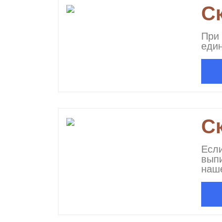
С
При 
еди
С
Если
вып
наше