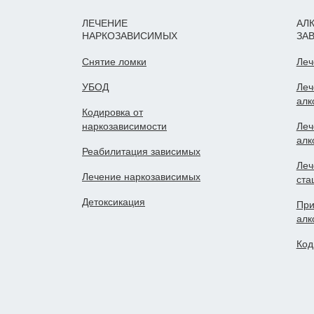
ЛЕЧЕНИЕ
АЛ
НАРКОЗАВИСИМЫХ
ЗА
Снятие ломки
Леч
УБОД
Леч
алк
Кодировка от
наркозависимости
Леч
алк
Реабилитация зависимых
Леч
Лечение наркозависимых
ста
Детоксикация
При
алк
Код