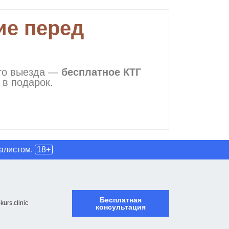
ие перед
ого выезда —
бесплатное КТГ
в подарок.
иалистом.
18+
Бесплатная
kurs.clinic
консультация