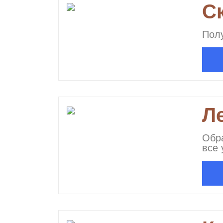
С
Полу
Л
Обра
все 