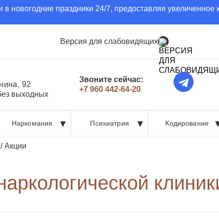
 в новогодние праздники 24/7, предоставляя увеличенное 
Версия для слабовидящих
Звоните сейчас:
нина, 92
+7 960 442-64-20
 без выходных
Наркомания
Психиатрия
Кодирование
/
Акции
наркологической клиник