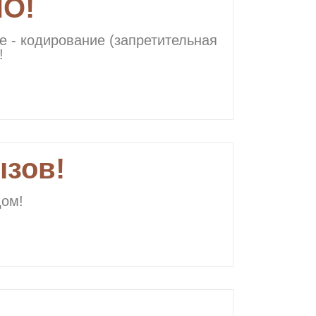
О!
е - кодирование (запретительная
!
ызов!
дом!