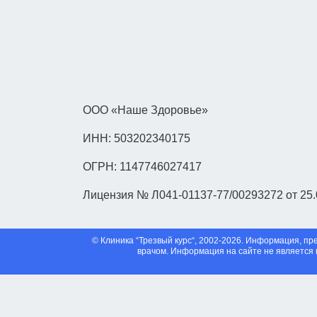
ООО «Наше Здоровье»
ИНН: 503202340175
ОГРН: 1147746027417
Лицензия № Л041-01137-77/00293272 от 25.
© Клиника “Трезвый курс“, 2002-2026. Информация, 
врачом. Информация на сайте не является 