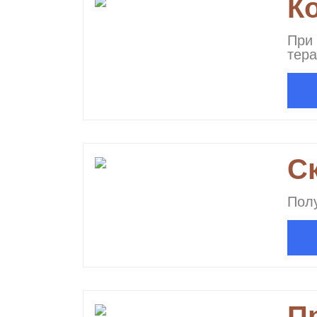
К
При 
тер
С
Полу
П