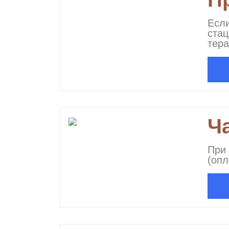
Если
ста
тера
Ча
При
(опл