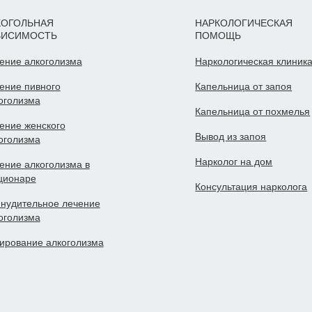
КОГОЛЬНАЯ
НАРКОЛОГИЧЕСКАЯ
ВИСИМОСТЬ
ПОМОЩЬ
ение алкоголизма
Наркологическая клиник
ение пивного
Капельница от запоя
оголизма
Капельница от похмелья
ение женского
Вывод из запоя
оголизма
Нарколог на дом
ение алкоголизма в
ционаре
Консультация нарколога
нудительное лечение
оголизма
ирование алкоголизма