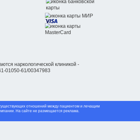
ются наркологической клиникой -
41-01050-61/00347983
я существующих отношений между пациентом и лечащим
омпании. На сайте не размещается реклама.