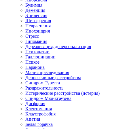
Булимия
Деменция
Эпилепсия
Шизофрения
Неврастения
Ипохондрия
Стресс
Гипомания
Дереализация, деперсонализация
Психопатии
Галлюцинации
Психоз
Паранойа
Мания преследования
Депрессивные расстройства
Синдром Туретта
Раздражительность
Истерические расстройства (истерия)
Синдром Мюнхгаузена
Дисфория
Клептомания
Клаустрофобия
Апатия
Белая горячка