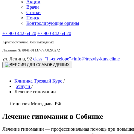
Акции
Врачи
Статьи
Поиск
Контролирующие органы
+7 960 442 64 20
+7 960 442 64 20
Круглосуточно, без выходных
Лицензия № Л041-01137-77/00293272
ул. Ленина, 92
class="i i-envelope">
info@trezviy-kurs.clinic
Клиника Трезвый Курс
/
Услуги
/
Лечение гипомании
Лицензия Минздрава РФ
Лечение гипомании в Собинке
Лечение гипомании — профессиональная помощь при повышенн