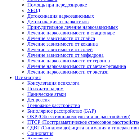
Помощь при передозировке
УБОД
Детоксикация наркозависимых
Детоксикация от наркотиков
Принудительное лечение наркозависимых
Лечение наркозависимости в стационаре
Лечение зависимости от спайса
Лечение зависимости от кокаина
Лечение зависимости от солей
Лечение зависимости от мефедрона
Лечение наркозависимости от героина
Лечение наркозависимости от метамфетамина
Лечение наркозависимости от экстази
Психиатрия
Консультация психолога
Психиатр на дом
Панические атаки
Депрессия
Тревожное расстройство
Биполярное расстройство (БАР)
ОКР (Обсессивно-компульсивное расстройство)
ПТСР (Посттравматическое стрессовое расстройств
СДВГ (Синдром дефицита внимания и гиперактивн
Социопатия
Анорексия