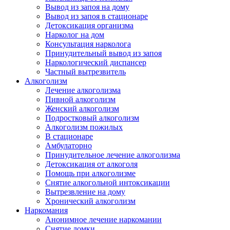
Вывод из запоя на дому
Вывод из запоя в стационаре
Детоксикация организма
Нарколог на дом
Консультация нарколога
Принудительный вывод из запоя
Наркологический диспансер
Частный вытрезвитель
Алкоголизм
Лечение алкоголизма
Пивной алкоголизм
Женский алкоголизм
Подростковый алкоголизм
Алкоголизм пожилых
В стационаре
Амбулаторно
Принудительное лечение алкоголизма
Детоксикация от алкоголя
Помощь при алкоголизме
Снятие алкогольной интоксикации
Вытрезвление на дому
Хронический алкоголизм
Наркомания
Анонимное лечение наркомании
Снятие ломки