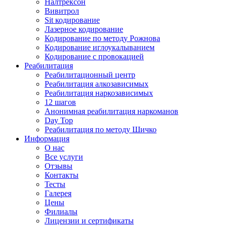
Налтрексон
Вивитрол
Sit кодирование
Лазерное кодирование
Кодирование по методу Рожнова
Кодирование иглоукалыванием
Кодирование с провокацией
Реабилитация
Реабилитационный центр
Реабилитация алкозависимых
Реабилитация наркозависимых
12 шагов
Анонимная реабилитация наркоманов
Day Top
Реабилитация по методу Шичко
Информация
О нас
Все услуги
Отзывы
Контакты
Тесты
Галерея
Цены
Филиалы
Лицензии и сертификаты