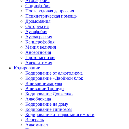
Агорафобия
Социофобия
Послеродовая депрессия
Психиатрическая помощь
Дромомания
Орторексия
Аутофобия
Аутоагрессия
Канцерофобия
Мания величия
Анозогнозия
Прозопагнозия
Алекситимия
Кодирование
Кодирование от алкоголизма
Кодирование «Двойной блок»
Вшивание ампулы
Вшивание Торпедо
Кодирование Довженко
Алкоблокада
Кодирование на дому
Кодирование гипнозом
Кодирование от наркозависимости
Эспераль
Алкоминал