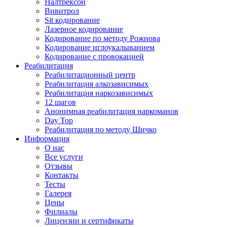
Налтрексон
Вивитрол
Sit кодирование
Лазерное кодирование
Кодирование по методу Рожнова
Кодирование иглоукалыванием
Кодирование с провокацией
Реабилитация
Реабилитационный центр
Реабилитация алкозависимых
Реабилитация наркозависимых
12 шагов
Анонимная реабилитация наркоманов
Day Top
Реабилитация по методу Шичко
Информация
О нас
Все услуги
Отзывы
Контакты
Тесты
Галерея
Цены
Филиалы
Лицензии и сертификаты