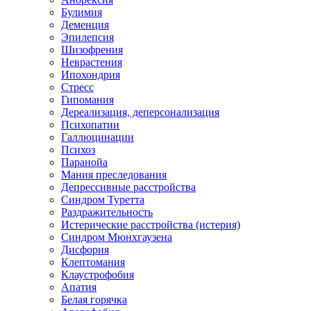
Булимия
Деменция
Эпилепсия
Шизофрения
Неврастения
Ипохондрия
Стресс
Гипомания
Дереализация, деперсонализация
Психопатии
Галлюцинации
Психоз
Паранойа
Мания преследования
Депрессивные расстройства
Синдром Туретта
Раздражительность
Истерические расстройства (истерия)
Синдром Мюнхгаузена
Дисфория
Клептомания
Клаустрофобия
Апатия
Белая горячка