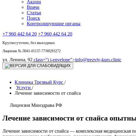
Акции
Врачи
Статьи
Поиск
Контролирующие органы
+7 960 442 64 20
+7 960 442 64 20
Круглосуточно, без выходных
Лицензия № Л041-01137-77/00293272
ул. Ленина, 92
class="i i-envelope">
info@trezviy-kurs.clinic
Клиника Трезвый Курс
/
Услуги
/
Лечение зависимости от спайса
Лицензия Минздрава РФ
Лечение зависимости от спайса опытн
Лечение зависимости от спайса — комплексная медицинская п