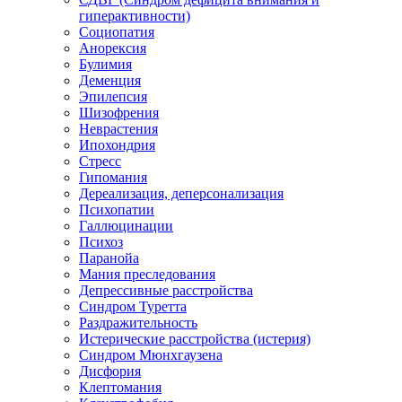
гиперактивности)
Социопатия
Анорексия
Булимия
Деменция
Эпилепсия
Шизофрения
Неврастения
Ипохондрия
Стресс
Гипомания
Дереализация, деперсонализация
Психопатии
Галлюцинации
Психоз
Паранойа
Мания преследования
Депрессивные расстройства
Синдром Туретта
Раздражительность
Истерические расстройства (истерия)
Синдром Мюнхгаузена
Дисфория
Клептомания