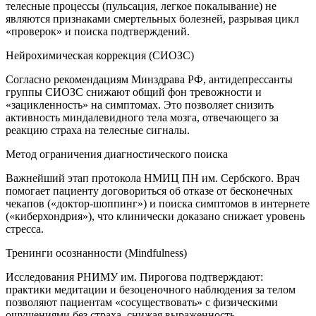
телесные процессы (пульсация, легкое покалывание) не
являются признаками смертельных болезней, разрывая цикл
«проверок» и поиска подтверждений.
Нейрохимическая коррекция (СИОЗС)
Согласно рекомендациям Минздрава РФ, антидепрессанты
группы СИОЗС снижают общий фон тревожности и
«зацикленность» на симптомах. Это позволяет снизить
активность миндалевидного тела мозга, отвечающего за
реакцию страха на телесные сигналы.
Метод ограничения диагностического поиска
Важнейший этап протокола НМИЦ ПН им. Сербского. Врач
помогает пациенту договориться об отказе от бесконечных
чекапов («доктор-шоппинг») и поиска симптомов в интернете
(«киберхондрия»), что клинически доказано снижает уровень
стресса.
Тренинги осознанности (Mindfulness)
Исследования РНИМУ им. Пирогова подтверждают:
практики медитации и безоценочного наблюдения за телом
позволяют пациентам «сосуществовать» с физическими
ощущениями без страха, снижая выраженность