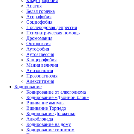
Клаустрофобия
Апатия
Белая горячка
Агорафобия
Социофобия
Послеродовая депрессия
Психиатрическая помощь
Дромомания
Орторексия
Аутофобия
Аутоагрессия
Канцерофобия
Мания величия
Анозогнозия
Прозопагнозия
Алекситимия
Кодирование
Кодирование от алкоголизма
Кодирование «Двойной блок»
Вшивание ампулы
Вшивание Торпедо
Кодирование Довженко
Алкоблокада
Кодирование на дому
Кодирование гипнозом