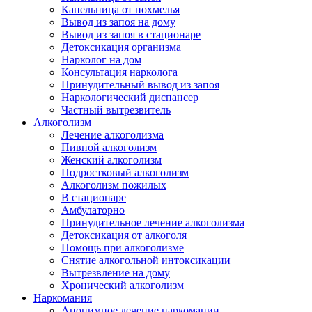
Капельница от похмелья
Вывод из запоя на дому
Вывод из запоя в стационаре
Детоксикация организма
Нарколог на дом
Консультация нарколога
Принудительный вывод из запоя
Наркологический диспансер
Частный вытрезвитель
Алкоголизм
Лечение алкоголизма
Пивной алкоголизм
Женский алкоголизм
Подростковый алкоголизм
Алкоголизм пожилых
В стационаре
Амбулаторно
Принудительное лечение алкоголизма
Детоксикация от алкоголя
Помощь при алкоголизме
Снятие алкогольной интоксикации
Вытрезвление на дому
Хронический алкоголизм
Наркомания
Анонимное лечение наркомании