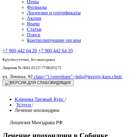
Цены
Филиалы
Лицензии и сертификаты
Акции
Врачи
Статьи
Поиск
Контролирующие органы
+7 960 442 64 20
+7 960 442 64 20
Круглосуточно, без выходных
Лицензия № Л041-01137-77/00293272
ул. Ленина, 92
class="i i-envelope">
info@trezviy-kurs.clinic
Клиника Трезвый Курс
/
Услуги
/
Лечение ипохондрии
Лицензия Минздрава РФ
Лечение ипохондрии в Собинке