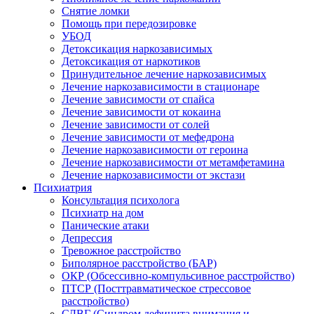
Снятие ломки
Помощь при передозировке
УБОД
Детоксикация наркозависимых
Детоксикация от наркотиков
Принудительное лечение наркозависимых
Лечение наркозависимости в стационаре
Лечение зависимости от спайса
Лечение зависимости от кокаина
Лечение зависимости от солей
Лечение зависимости от мефедрона
Лечение наркозависимости от героина
Лечение наркозависимости от метамфетамина
Лечение наркозависимости от экстази
Психиатрия
Консультация психолога
Психиатр на дом
Панические атаки
Депрессия
Тревожное расстройство
Биполярное расстройство (БАР)
ОКР (Обсессивно-компульсивное расстройство)
ПТСР (Посттравматическое стрессовое
расстройство)
СДВГ (Синдром дефицита внимания и