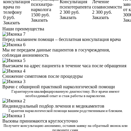
консультация
Консультация
Лечение
психиатра-
зав
врача по
психотерапевта
созависимости
нарколога
от 
телефону
2 300 руб.
2 300 руб.
1500 руб.
300
0 руб.
Заказать
Заказать
Заказать
Зак
Заказать
Наши преимущества
Перед оказанием помощи – бесплатная консультация врача
Мы не передаем данные пациентов в госучреждения,
соблюдая анонимность
Выезжаем на адрес пациента в течение часа после обращения
Снижение симптомов после процедуры
Врачи с обширной практикой наркологической помощи
Гарантируем квалифицированную диагностику. Все врачи имеют
необходимый опыт и стаж работы в наркологии.
Индивидуальный подбор лечения и медикаментов
Гарантия наркологической помощи вашим родственникам и близким.
Вызовы принимаются круглосуточно
Получите консультацию анонимно, оставив заявку на обратный звонок или
позвоните сами.