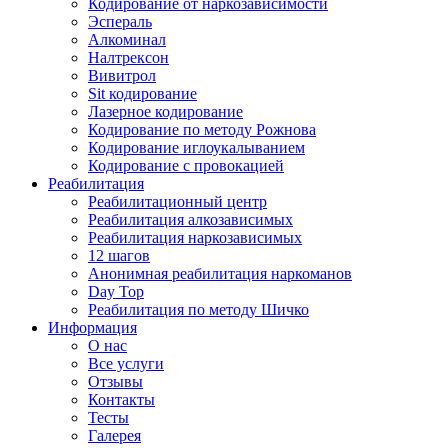
Кодирование от наркозависимости
Эспераль
Алкоминал
Налтрексон
Вивитрол
Sit кодирование
Лазерное кодирование
Кодирование по методу Рожнова
Кодирование иглоукалыванием
Кодирование с провокацией
Реабилитация
Реабилитационный центр
Реабилитация алкозависимых
Реабилитация наркозависимых
12 шагов
Анонимная реабилитация наркоманов
Day Top
Реабилитация по методу Шичко
Информация
О нас
Все услуги
Отзывы
Контакты
Тесты
Галерея