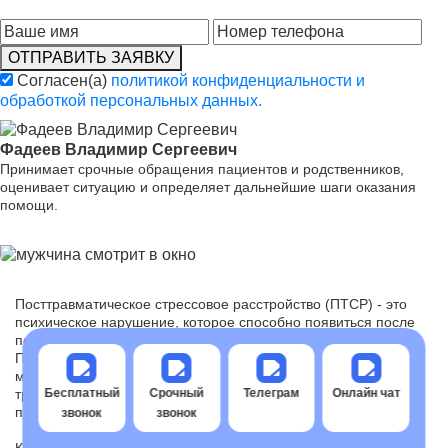
ОТПРАВИТЬ ЗАЯВКУ
Согласен(а)
политикой конфиденциальности и
обработкой персональных данных.
Фадеев Владимир Сергеевич
Принимает срочные обращения пациентов и родственников,
оценивает ситуацию и определяет дальнейшие шаги оказания
помощи.
Посттравматическое стрессовое расстройство (ПТСР) - это
психическое нарушение, которое способно появиться после
перенесенного или увиденного травмирующего события.
ПТСР может иметь долгосрочные воздействия для
ментального и физического здоровья человека, поэтому
требуется распознать признаки ПТСР, чтобы обратиться за
Бесплатный
Срочный
Телеграм
Онлайн чат
помощью.
звонок
звонок
К общей симптоматике ПТСР относятся воспоминания,