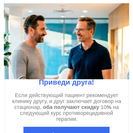
Приведи друга!
Если действующий пациент рекомендует
клинику другу, и друг заключает договор на
стационар,
оба получают скидку
10
%
на
следующий курс противорецидивной
терапии.