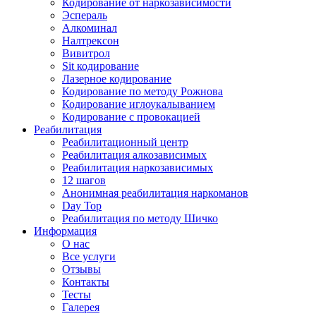
Кодирование от наркозависимости
Эспераль
Алкоминал
Налтрексон
Вивитрол
Sit кодирование
Лазерное кодирование
Кодирование по методу Рожнова
Кодирование иглоукалыванием
Кодирование с провокацией
Реабилитация
Реабилитационный центр
Реабилитация алкозависимых
Реабилитация наркозависимых
12 шагов
Анонимная реабилитация наркоманов
Day Top
Реабилитация по методу Шичко
Информация
О нас
Все услуги
Отзывы
Контакты
Тесты
Галерея