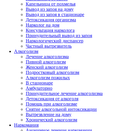
Капельница от похмелья
Вывод из запоя на дому
Вывод из запоя в стационаре
Детоксикация организма
Нарколог на дом
Консультация нарколога
Принудительный вывод из запоя
Наркологический диспансер
Частный вытрезвитель
Алкоголизм
Лечение алкоголизма
Пивной алкоголизм
Женский алкоголизм
Подростковый алкоголизм
Алкоголизм пожилых
В стационаре
Амбулаторно
Принудительное лечение алкоголизма
Детоксикация от алкоголя
Помощь при алкоголизме
Снятие алкогольной интоксикации
Вытрезвление на дому
Хронический алкоголизм
Наркомания
Анонимное лечение наркомании