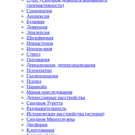
гиперактивности)
Социопатия
Анорексия
Булимия
Деменция
Эпилепсия
Шизофрения
Неврастения
Ипохондрия
Стресс
Гипомания
Дереализация, деперсонализация
Психопатии
Галлюцинации
Психоз
Паранойа
Мания преследования
Депрессивные расстройства
Синдром Туретта
Раздражительность
Истерические расстройства (истерия)
Синдром Мюнхгаузена
Дисфория
Клептомания