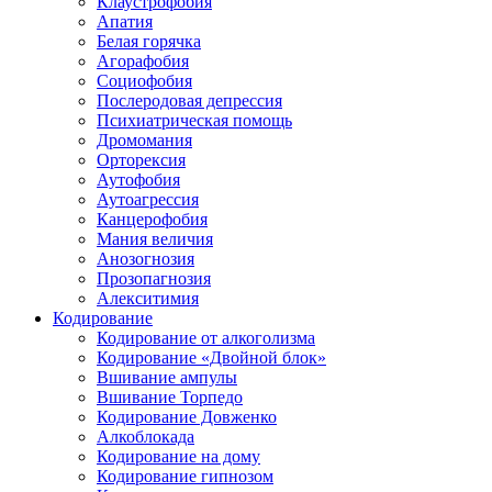
Клаустрофобия
Апатия
Белая горячка
Агорафобия
Социофобия
Послеродовая депрессия
Психиатрическая помощь
Дромомания
Орторексия
Аутофобия
Аутоагрессия
Канцерофобия
Мания величия
Анозогнозия
Прозопагнозия
Алекситимия
Кодирование
Кодирование от алкоголизма
Кодирование «Двойной блок»
Вшивание ампулы
Вшивание Торпедо
Кодирование Довженко
Алкоблокада
Кодирование на дому
Кодирование гипнозом