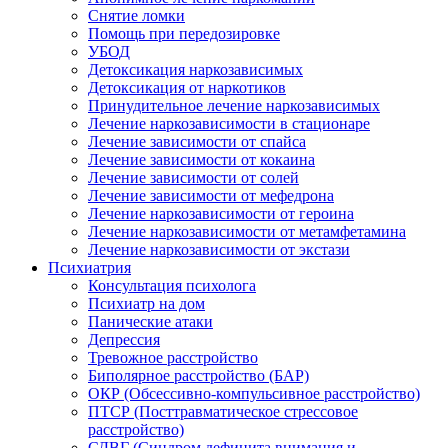
Снятие ломки
Помощь при передозировке
УБОД
Детоксикация наркозависимых
Детоксикация от наркотиков
Принудительное лечение наркозависимых
Лечение наркозависимости в стационаре
Лечение зависимости от спайса
Лечение зависимости от кокаина
Лечение зависимости от солей
Лечение зависимости от мефедрона
Лечение наркозависимости от героина
Лечение наркозависимости от метамфетамина
Лечение наркозависимости от экстази
Психиатрия
Консультация психолога
Психиатр на дом
Панические атаки
Депрессия
Тревожное расстройство
Биполярное расстройство (БАР)
ОКР (Обсессивно-компульсивное расстройство)
ПТСР (Посттравматическое стрессовое
расстройство)
СДВГ (Синдром дефицита внимания и