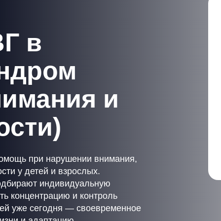
Г в
индром
нимания и
ости)
омощь при нарушении внимания,
сти у детей и взрослых.
подбирают индивидуальную
ть концентрацию и контроль
ией уже сегодня — своевременное
изни и адаптацию.