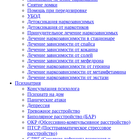
Снятие ломки
Помощь при передозировке
УБОД
Детоксикация наркозависимых
Детоксикация от наркотиков
Принудительное лечение наркозависимых
Лечение наркозависимости в стационаре
Лечение зависимости от спайса
Лечение зависимости от кокаина
Лечение зависимости от солей
Лечение зависимости от мефедрона
Лечение наркозависимости от героина
Лечение наркозависимости от метамфетамина
Лечение наркозависимости от экстази
Психиатрия
Консультация психолога
Психиатр на дом
Панические атаки
Депрессия
Тревожное расстройство
Биполярное расстройство (БАР)
ОКР (Обсессивно-компульсивное расстройство)
ПТСР (Посттравматическое стрессовое
расстройство)
СДВГ (Синдром дефицита внимания и