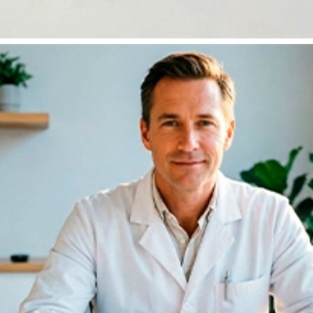
Бесплатное обследование перед
кодированием!
При оплате наличными полной стоимости первичного
выезда —
бесплатное КТГ (кардиотокография) или
ЭКГ
перед кодированием в подарок.
Оставить заявку