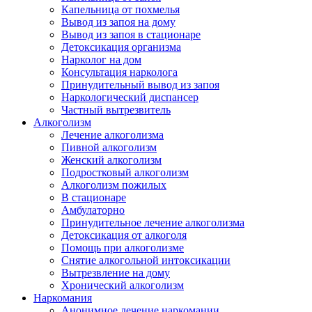
Капельница от похмелья
Вывод из запоя на дому
Вывод из запоя в стационаре
Детоксикация организма
Нарколог на дом
Консультация нарколога
Принудительный вывод из запоя
Наркологический диспансер
Частный вытрезвитель
Алкоголизм
Лечение алкоголизма
Пивной алкоголизм
Женский алкоголизм
Подростковый алкоголизм
Алкоголизм пожилых
В стационаре
Амбулаторно
Принудительное лечение алкоголизма
Детоксикация от алкоголя
Помощь при алкоголизме
Снятие алкогольной интоксикации
Вытрезвление на дому
Хронический алкоголизм
Наркомания
Анонимное лечение наркомании