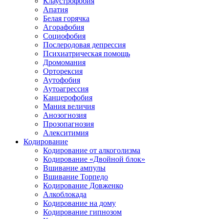
Клаустрофобия
Апатия
Белая горячка
Агорафобия
Социофобия
Послеродовая депрессия
Психиатрическая помощь
Дромомания
Орторексия
Аутофобия
Аутоагрессия
Канцерофобия
Мания величия
Анозогнозия
Прозопагнозия
Алекситимия
Кодирование
Кодирование от алкоголизма
Кодирование «Двойной блок»
Вшивание ампулы
Вшивание Торпедо
Кодирование Довженко
Алкоблокада
Кодирование на дому
Кодирование гипнозом