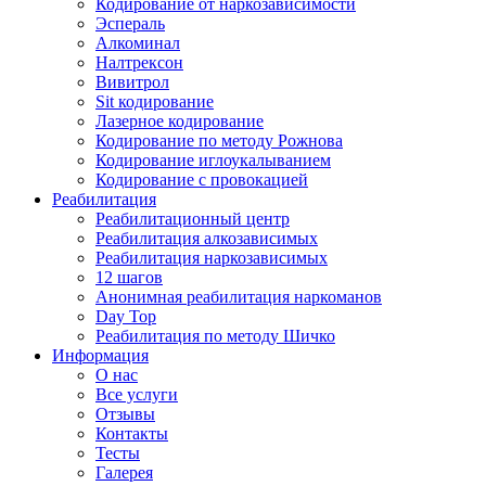
Кодирование от наркозависимости
Эспераль
Алкоминал
Налтрексон
Вивитрол
Sit кодирование
Лазерное кодирование
Кодирование по методу Рожнова
Кодирование иглоукалыванием
Кодирование с провокацией
Реабилитация
Реабилитационный центр
Реабилитация алкозависимых
Реабилитация наркозависимых
12 шагов
Анонимная реабилитация наркоманов
Day Top
Реабилитация по методу Шичко
Информация
О нас
Все услуги
Отзывы
Контакты
Тесты
Галерея