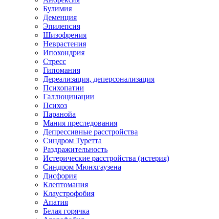
Булимия
Деменция
Эпилепсия
Шизофрения
Неврастения
Ипохондрия
Стресс
Гипомания
Дереализация, деперсонализация
Психопатии
Галлюцинации
Психоз
Паранойа
Мания преследования
Депрессивные расстройства
Синдром Туретта
Раздражительность
Истерические расстройства (истерия)
Синдром Мюнхгаузена
Дисфория
Клептомания
Клаустрофобия
Апатия
Белая горячка