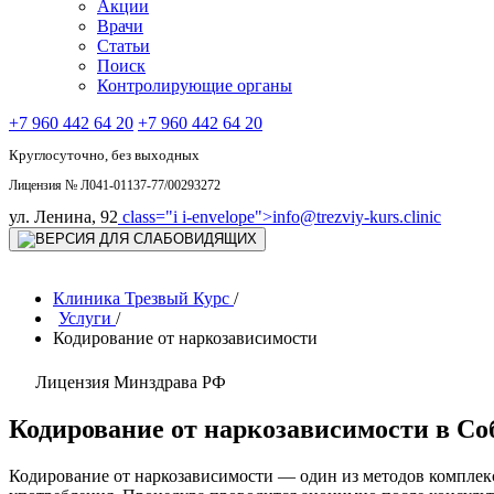
Акции
Врачи
Статьи
Поиск
Контролирующие органы
+7 960 442 64 20
+7 960 442 64 20
Круглосуточно, без выходных
Лицензия № Л041-01137-77/00293272
ул. Ленина, 92
class="i i-envelope">
info@trezviy-kurs.clinic
Клиника Трезвый Курс
/
Услуги
/
Кодирование от наркозависимости
Лицензия Минздрава РФ
Кодирование от наркозависимости в Со
Кодирование от наркозависимости — один из методов комплек