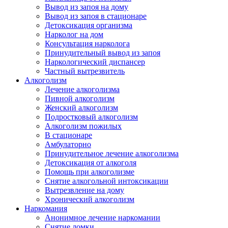
Вывод из запоя на дому
Вывод из запоя в стационаре
Детоксикация организма
Нарколог на дом
Консультация нарколога
Принудительный вывод из запоя
Наркологический диспансер
Частный вытрезвитель
Алкоголизм
Лечение алкоголизма
Пивной алкоголизм
Женский алкоголизм
Подростковый алкоголизм
Алкоголизм пожилых
В стационаре
Амбулаторно
Принудительное лечение алкоголизма
Детоксикация от алкоголя
Помощь при алкоголизме
Снятие алкогольной интоксикации
Вытрезвление на дому
Хронический алкоголизм
Наркомания
Анонимное лечение наркомании
Снятие ломки