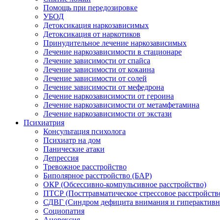
Помощь при передозировке
УБОД
Детоксикация наркозависимых
Детоксикация от наркотиков
Принудительное лечение наркозависимых
Лечение наркозависимости в стационаре
Лечение зависимости от спайса
Лечение зависимости от кокаина
Лечение зависимости от солей
Лечение зависимости от мефедрона
Лечение наркозависимости от героина
Лечение наркозависимости от метамфетамина
Лечение наркозависимости от экстази
Психиатрия
Консультация психолога
Психиатр на дом
Панические атаки
Депрессия
Тревожное расстройство
Биполярное расстройство (БАР)
ОКР (Обсессивно-компульсивное расстройство)
ПТСР (Посттравматическое стрессовое расстройств
СДВГ (Синдром дефицита внимания и гиперактивн
Социопатия
Анорексия