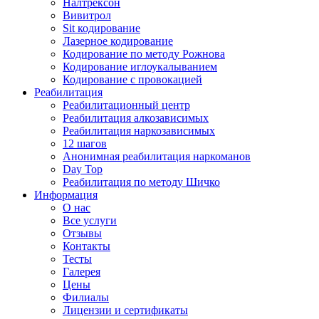
Налтрексон
Вивитрол
Sit кодирование
Лазерное кодирование
Кодирование по методу Рожнова
Кодирование иглоукалыванием
Кодирование с провокацией
Реабилитация
Реабилитационный центр
Реабилитация алкозависимых
Реабилитация наркозависимых
12 шагов
Анонимная реабилитация наркоманов
Day Top
Реабилитация по методу Шичко
Информация
О нас
Все услуги
Отзывы
Контакты
Тесты
Галерея
Цены
Филиалы
Лицензии и сертификаты