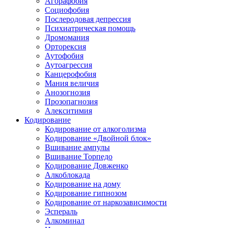
Агорафобия
Социофобия
Послеродовая депрессия
Психиатрическая помощь
Дромомания
Орторексия
Аутофобия
Аутоагрессия
Канцерофобия
Мания величия
Анозогнозия
Прозопагнозия
Алекситимия
Кодирование
Кодирование от алкоголизма
Кодирование «Двойной блок»
Вшивание ампулы
Вшивание Торпедо
Кодирование Довженко
Алкоблокада
Кодирование на дому
Кодирование гипнозом
Кодирование от наркозависимости
Эспераль
Алкоминал