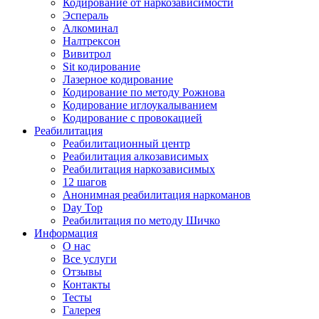
Кодирование от наркозависимости
Эспераль
Алкоминал
Налтрексон
Вивитрол
Sit кодирование
Лазерное кодирование
Кодирование по методу Рожнова
Кодирование иглоукалыванием
Кодирование с провокацией
Реабилитация
Реабилитационный центр
Реабилитация алкозависимых
Реабилитация наркозависимых
12 шагов
Анонимная реабилитация наркоманов
Day Top
Реабилитация по методу Шичко
Информация
О нас
Все услуги
Отзывы
Контакты
Тесты
Галерея