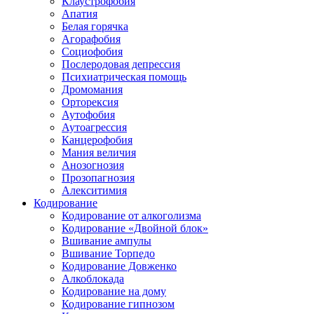
Клаустрофобия
Апатия
Белая горячка
Агорафобия
Социофобия
Послеродовая депрессия
Психиатрическая помощь
Дромомания
Орторексия
Аутофобия
Аутоагрессия
Канцерофобия
Мания величия
Анозогнозия
Прозопагнозия
Алекситимия
Кодирование
Кодирование от алкоголизма
Кодирование «Двойной блок»
Вшивание ампулы
Вшивание Торпедо
Кодирование Довженко
Алкоблокада
Кодирование на дому
Кодирование гипнозом