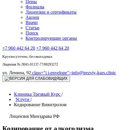
Цены
Филиалы
Лицензии и сертификаты
Акции
Врачи
Статьи
Поиск
Контролирующие органы
+7 960 442 64 20
+7 960 442 64 20
Круглосуточно, без выходных
Лицензия № Л041-01137-77/00293272
ул. Ленина, 92
class="i i-envelope">
info@trezviy-kurs.clinic
Клиника Трезвый Курс
/
Услуги
/
Кодирование Вивитролом
Лицензия Минздрава РФ
Кодирование от алкоголизма