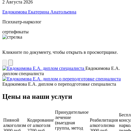
2 Августа 2026
Евдокимова Екатерина Анатольевна
Психиатр-нарколог
сертификаты
Кликните по документу, чтобы открыть в просмотрщике.
Евдокимова Е.А.
диплом специалиста
Евдокимова Е.А. диплом о переподготовке специалиста
Цены на наши услуги
Принудительное
Беспл
лечение
Пивной
Кодирование
Реабилитация
консу
(выездная
алкоголизм
от алкоголя
алкоголизма
нарко
группа, метод
3000 руб.
2700 руб.
2000 руб.
телеф