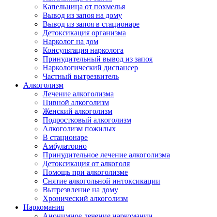
Капельница от похмелья
Вывод из запоя на дому
Вывод из запоя в стационаре
Детоксикация организма
Нарколог на дом
Консультация нарколога
Принудительный вывод из запоя
Наркологический диспансер
Частный вытрезвитель
Алкоголизм
Лечение алкоголизма
Пивной алкоголизм
Женский алкоголизм
Подростковый алкоголизм
Алкоголизм пожилых
В стационаре
Амбулаторно
Принудительное лечение алкоголизма
Детоксикация от алкоголя
Помощь при алкоголизме
Снятие алкогольной интоксикации
Вытрезвление на дому
Хронический алкоголизм
Наркомания
Анонимное лечение наркомании