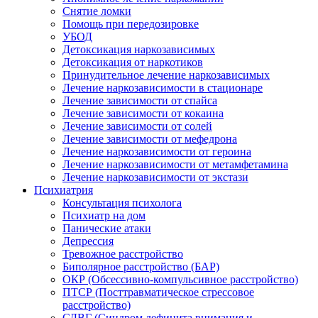
Снятие ломки
Помощь при передозировке
УБОД
Детоксикация наркозависимых
Детоксикация от наркотиков
Принудительное лечение наркозависимых
Лечение наркозависимости в стационаре
Лечение зависимости от спайса
Лечение зависимости от кокаина
Лечение зависимости от солей
Лечение зависимости от мефедрона
Лечение наркозависимости от героина
Лечение наркозависимости от метамфетамина
Лечение наркозависимости от экстази
Психиатрия
Консультация психолога
Психиатр на дом
Панические атаки
Депрессия
Тревожное расстройство
Биполярное расстройство (БАР)
ОКР (Обсессивно-компульсивное расстройство)
ПТСР (Посттравматическое стрессовое
расстройство)
СДВГ (Синдром дефицита внимания и