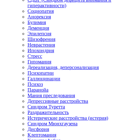
гиперактивности)
Социопатия
Анорексия
Булимия
Деменция
Эпилепсия
Шизофрения
Неврастения
Ипохондрия
Стресс
Гипомания
Дереализация, деперсонализация
Психопатии
Галлюцинации
Психоз
Паранойа
Мания преследования
Депрессивные расстройства
Синдром Туретта
Раздражительность
Истерические расстройства (истерия)
Синдром Мюнхгаузена
Дисфория
Клептомания