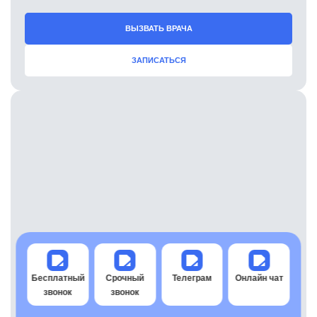
ВЫЗВАТЬ ВРАЧА
ЗАПИСАТЬСЯ
В наркологической клинике:
По предварительной записи, в любое удобное время
Бесплатный
Срочный
Телеграм
Онлайн чат
Транспортировка пациента до клиники с
звонок
звонок
сопровождением
Работаем ежедневно, с 09-00 до 19-00 без выходных