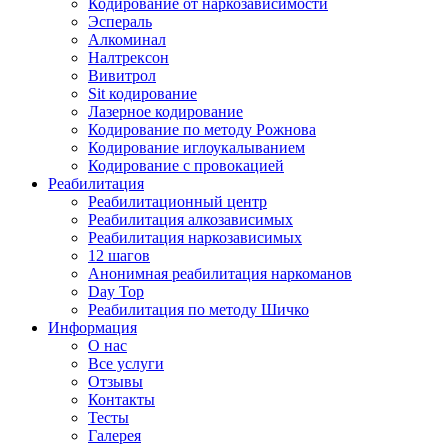
Кодирование от наркозависимости
Эспераль
Алкоминал
Налтрексон
Вивитрол
Sit кодирование
Лазерное кодирование
Кодирование по методу Рожнова
Кодирование иглоукалыванием
Кодирование с провокацией
Реабилитация
Реабилитационный центр
Реабилитация алкозависимых
Реабилитация наркозависимых
12 шагов
Анонимная реабилитация наркоманов
Day Top
Реабилитация по методу Шичко
Информация
О нас
Все услуги
Отзывы
Контакты
Тесты
Галерея