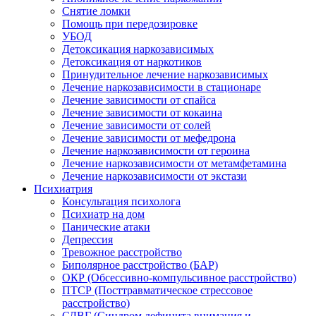
Снятие ломки
Помощь при передозировке
УБОД
Детоксикация наркозависимых
Детоксикация от наркотиков
Принудительное лечение наркозависимых
Лечение наркозависимости в стационаре
Лечение зависимости от спайса
Лечение зависимости от кокаина
Лечение зависимости от солей
Лечение зависимости от мефедрона
Лечение наркозависимости от героина
Лечение наркозависимости от метамфетамина
Лечение наркозависимости от экстази
Психиатрия
Консультация психолога
Психиатр на дом
Панические атаки
Депрессия
Тревожное расстройство
Биполярное расстройство (БАР)
ОКР (Обсессивно-компульсивное расстройство)
ПТСР (Посттравматическое стрессовое
расстройство)
СДВГ (Синдром дефицита внимания и