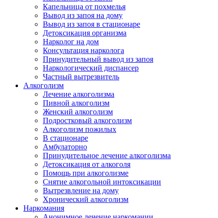
Капельница от похмелья
Вывод из запоя на дому
Вывод из запоя в стационаре
Детоксикация организма
Нарколог на дом
Консультация нарколога
Принудительный вывод из запоя
Наркологический диспансер
Частный вытрезвитель
Алкоголизм
Лечение алкоголизма
Пивной алкоголизм
Женский алкоголизм
Подростковый алкоголизм
Алкоголизм пожилых
В стационаре
Амбулаторно
Принудительное лечение алкоголизма
Детоксикация от алкоголя
Помощь при алкоголизме
Снятие алкогольной интоксикации
Вытрезвление на дому
Хронический алкоголизм
Наркомания
Анонимное лечение наркомании