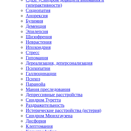
гиперактивности)
Социопатия
Анорексия
Булимия
Деменция
Эпилепсия
Шизофрения
Неврастения
Ипохондрия
Стресс
Гипомания
Дереализация, деперсонализация
Психопатии
Галлюцинации
Психоз
Паранойа
Мания преследования
Депрессивные расстройства
Синдром Туретта
Раздражительность
Истерические расстройства (истерия)
Синдром Мюнхгаузена
Дисфория
Клептомания