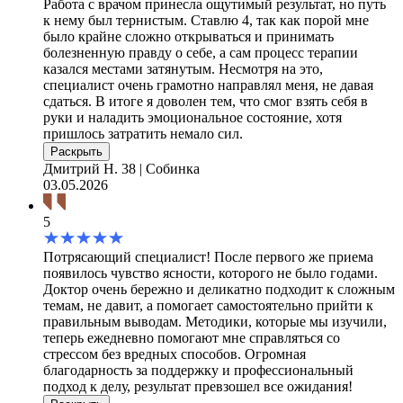
Работа с врачом принесла ощутимый результат, но путь
к нему был тернистым. Ставлю 4, так как порой мне
было крайне сложно открываться и принимать
болезненную правду о себе, а сам процесс терапии
казался местами затянутым. Несмотря на это,
специалист очень грамотно направлял меня, не давая
сдаться. В итоге я доволен тем, что смог взять себя в
руки и наладить эмоциональное состояние, хотя
пришлось затратить немало сил.
Раскрыть
Дмитрий Н.
38 | Собинка
03.05.2026
5
Потрясающий специалист! После первого же приема
появилось чувство ясности, которого не было годами.
Доктор очень бережно и деликатно подходит к сложным
темам, не давит, а помогает самостоятельно прийти к
правильным выводам. Методики, которые мы изучили,
теперь ежедневно помогают мне справляться со
стрессом без вредных способов. Огромная
благодарность за поддержку и профессиональный
подход к делу, результат превзошел все ожидания!