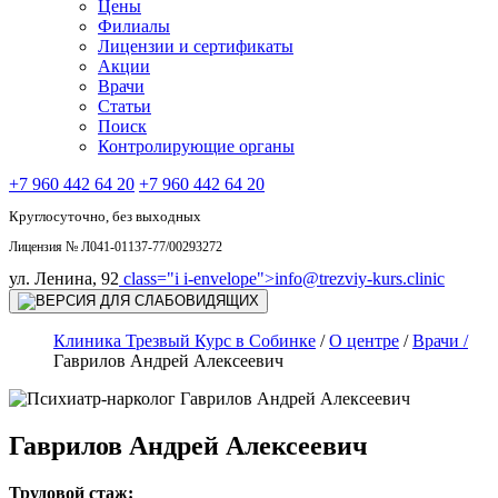
Цены
Филиалы
Лицензии и сертификаты
Акции
Врачи
Статьи
Поиск
Контролирующие органы
+7 960 442 64 20
+7 960 442 64 20
Круглосуточно, без выходных
Лицензия № Л041-01137-77/00293272
ул. Ленина, 92
class="i i-envelope">
info@trezviy-kurs.clinic
Клиника Трезвый Курс в Собинке
/
О центре
/
Врачи /
Гаврилов Андрей Алексеевич
Гаврилов Андрей Алексеевич
Трудовой стаж: