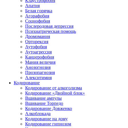
Клаустрофобия
Апатия
Белая горячка
Агорафобия
Социофобия
Послеродовая депрессия
Психиатрическая помощь
Дромомания
Орторексия
Аутофобия
Аутоагрессия
Канцерофобия
Мания величия
Анозогнозия
Прозопагнозия
Алекситимия
Кодирование
Кодирование от алкоголизма
Кодирование «Двойной блок»
Вшивание ампулы
Вшивание Торпедо
Кодирование Довженко
Алкоблокада
Кодирование на дому
Кодирование гипнозом