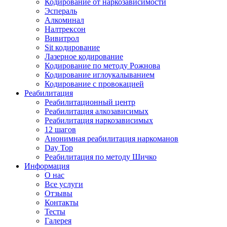
Кодирование от наркозависимости
Эспераль
Алкоминал
Налтрексон
Вивитрол
Sit кодирование
Лазерное кодирование
Кодирование по методу Рожнова
Кодирование иглоукалыванием
Кодирование с провокацией
Реабилитация
Реабилитационный центр
Реабилитация алкозависимых
Реабилитация наркозависимых
12 шагов
Анонимная реабилитация наркоманов
Day Top
Реабилитация по методу Шичко
Информация
О нас
Все услуги
Отзывы
Контакты
Тесты
Галерея