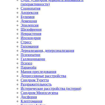
гиперактивности)
Социопатия
Анорексия
Булимия
Деменция
Эпилепсия
Шизофрения
Неврастения
Ипохондрия
Стресс
Гипомания
Дереализация, деперсонализация
Психопатии
Галлюцинации
Психоз
Паранойа
Мания преследования
Депрессивные расстройства
Синдром Туретта
Раздражительность
Истерические расстройства (истерия)
Синдром Мюнхгаузена
Дисфория
Клептомания