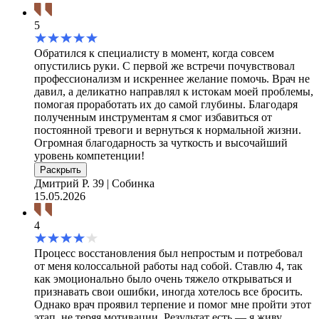
5
Обратился к специалисту в момент, когда совсем
опустились руки. С первой же встречи почувствовал
профессионализм и искреннее желание помочь. Врач не
давил, а деликатно направлял к истокам моей проблемы,
помогая проработать их до самой глубины. Благодаря
полученным инструментам я смог избавиться от
постоянной тревоги и вернуться к нормальной жизни.
Огромная благодарность за чуткость и высочайший
уровень компетенции!
Раскрыть
Дмитрий Р.
39 | Собинка
15.05.2026
4
Процесс восстановления был непростым и потребовал
от меня колоссальной работы над собой. Ставлю 4, так
как эмоционально было очень тяжело открываться и
признавать свои ошибки, иногда хотелось все бросить.
Однако врач проявил терпение и помог мне пройти этот
этап, не теряя мотивации. Результат есть — я живу