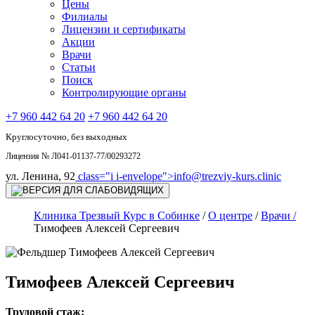
Цены
Филиалы
Лицензии и сертификаты
Акции
Врачи
Статьи
Поиск
Контролирующие органы
+7 960 442 64 20
+7 960 442 64 20
Круглосуточно, без выходных
Лицензия № Л041-01137-77/00293272
ул. Ленина, 92
class="i i-envelope">
info@trezviy-kurs.clinic
Клиника Трезвый Курс в Собинке
/
О центре
/
Врачи /
Тимофеев Алексей Сергеевич
Тимофеев Алексей Сергеевич
Трудовой стаж: