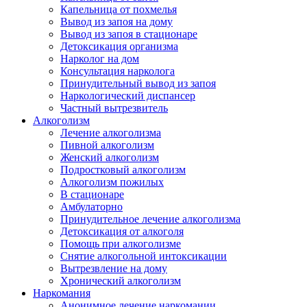
Капельница от похмелья
Вывод из запоя на дому
Вывод из запоя в стационаре
Детоксикация организма
Нарколог на дом
Консультация нарколога
Принудительный вывод из запоя
Наркологический диспансер
Частный вытрезвитель
Алкоголизм
Лечение алкоголизма
Пивной алкоголизм
Женский алкоголизм
Подростковый алкоголизм
Алкоголизм пожилых
В стационаре
Амбулаторно
Принудительное лечение алкоголизма
Детоксикация от алкоголя
Помощь при алкоголизме
Снятие алкогольной интоксикации
Вытрезвление на дому
Хронический алкоголизм
Наркомания
Анонимное лечение наркомании