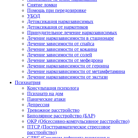
Снятие ломки
Помощь при передозировке
УБОД
Детоксикация наркозависимых
Детоксикация от наркотиков
Принудительное лечение наркозависимых
Лечение наркозависимости в стационаре
Лечение зависимости от спайса
Лечение зависимости от кокаина
Лечение зависимости от солей
Лечение зависимости от мефедрона
Лечение наркозависимости от героина
Лечение наркозависимости от метамфетамина
Лечение наркозависимости от экстази
Психиатрия
Консультация психолога
Психиатр на дом
Панические атаки
Депрессия
Тревожное расстройство
Биполярное расстройство (БАР)
ОКР (Обсессивно-компульсивное расстройство)
ПТСР (Посттравматическое стрессовое
расстройство)
СДВГ (Синдром дефицита внимания и