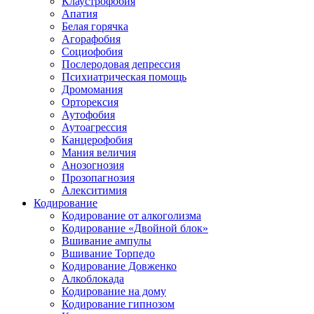
Клаустрофобия
Апатия
Белая горячка
Агорафобия
Социофобия
Послеродовая депрессия
Психиатрическая помощь
Дромомания
Орторексия
Аутофобия
Аутоагрессия
Канцерофобия
Мания величия
Анозогнозия
Прозопагнозия
Алекситимия
Кодирование
Кодирование от алкоголизма
Кодирование «Двойной блок»
Вшивание ампулы
Вшивание Торпедо
Кодирование Довженко
Алкоблокада
Кодирование на дому
Кодирование гипнозом